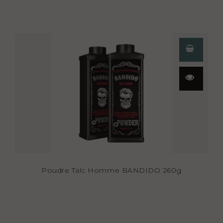
Aperçu
rapide
Poudre Talc Homme BANDIDO 260g