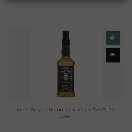
Aperçu
rapide
Après Rasage Homme Las Vegas BANDIDO
350ml