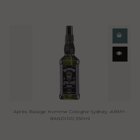
Aperçu
rapide
Après Rasage Homme Cologne Sydney -ARMY-
BANDIDO 350ml