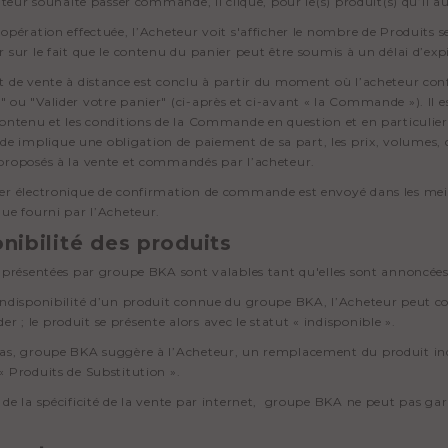
sateur souhaite passer commande, il clique, pour le(s) produit(s) qu’il au
 opération effectuée, l’Acheteur voit s'afficher le nombre de Produits 
r sur le fait que le contenu du panier peut être soumis à un délai d’exp
t de vente à distance est conclu à partir du moment où l’acheteur con
 ou "Valider votre panier" (ci-après et ci-avant « la Commande »). Il
contenu et les conditions de la Commande en question et en particulier 
implique une obligation de paiement de sa part, les prix, volumes, car
proposés à la vente et commandés par l’acheteur.
er électronique de confirmation de commande est envoyé dans les meille
que fourni par l’Acheteur.
nibilité des produits
s présentées par groupe BKA sont valables tant qu'elles sont annoncées s
indisponibilité d’un produit connue du groupe BKA, l’Acheteur peut co
 ; le produit se présente alors avec le statut « indisponible ».
as, groupe BKA suggère à l’Acheteur, un remplacement du produit indis
« Produits de Substitution ».
 de la spécificité de la vente par internet, groupe BKA ne peut pas gara