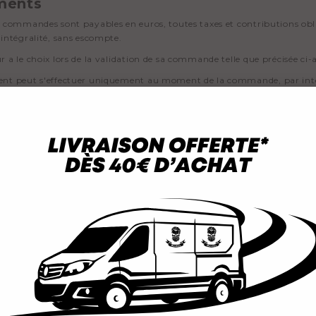
ments
s commandes sont payables en euros, toutes taxes et contributions ob
 intégralité, sans escompte.
r a le choix lors de la validation de sa commande telle que précisée ci
nt peut s'effectuer uniquement au moment de la commande, par inter
r devra transmettre son numéro de carte bancaire, la date d’expiration
3 chiffres) figurant au verso de la carte bancaire.
rs
indisponibilité d’un ou plusieurs produits de la commande entraînant u
de, groupe BKA s’engage soit à recréditer l’Acheteur, soit à émettre 
r obtenu par l’Acheteur à la suite d’une commande réalisée sur le Site d
chaine commande d’un montant supérieur ou égal à la valeur de l’avoir
r peut refuser cet avoir et demander un remboursement de la somme co
lients aux coordonnées précisées dans la rubrique « Contactez-nous »
ison et réception
la commande préparée elle est expédiée à l'adresse postale renseignée 