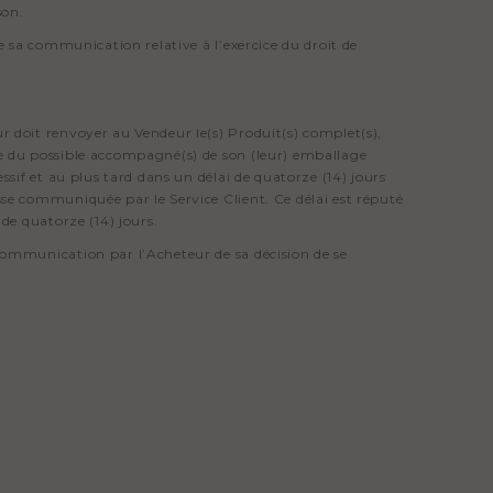
son.
te sa communication relative à l’exercice du droit de
r doit renvoyer au Vendeur le(s) Produit(s) complet(s),
re du possible accompagné(s) de son (leur) emballage
essif et au plus tard dans un délai de quatorze (14) jours
sse communiquée par le Service Client. Ce délai est réputé
 de quatorze (14) jours.
 communication par l’Acheteur de sa décision de se