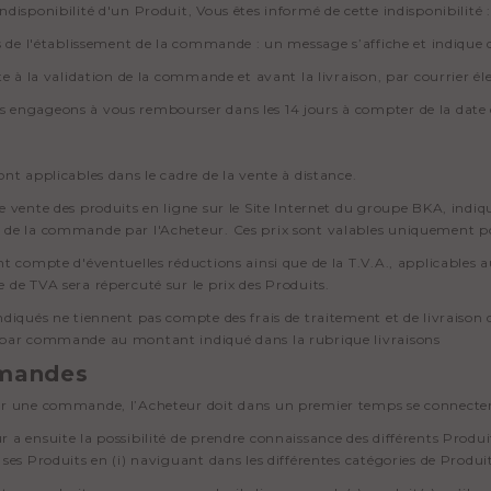
indisponibilité d'un Produit, Vous êtes informé de cette indisponibilité :
ors de l'établissement de la commande : un message s’affiche et indiq
uite à la validation de la commande et avant la livraison, par courrier él
 engageons à vous rembourser dans les 14 jours à compter de la dat
sont applicables dans le cadre de la vente à distance.
de vente des produits en ligne sur le Site Internet du groupe BKA, ind
 de la commande par l'Acheteur. Ces prix sont valables uniquement po
ent compte d'éventuelles réductions ainsi que de la T.V.A., applicabl
e de TVA sera répercuté sur le prix des Produits.
indiqués ne tiennent pas compte des frais de traitement et de livraison
 par commande au montant indiqué dans la rubrique livraisons
mandes
ir une commande, l’Acheteur doit dans un premier temps se connecter
r a ensuite la possibilité de prendre connaissance des différents Produi
r ses Produits en (i) naviguant dans les différentes catégories de Produi