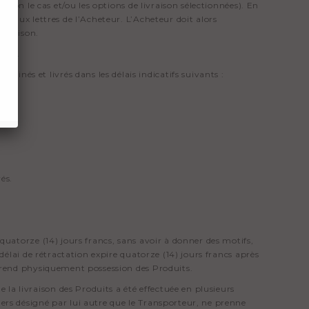
selon le cas et/ou les options de livraison sélectionnées). En
te aux lettres de l’Acheteur. L’Acheteur doit alors
livraison.
itée.
nés et livrés dans les délais indicatifs suivants :
és.
 quatorze (14) jours francs, sans avoir à donner des motifs,
 délai de rétractation expire quatorze (14) jours francs après
 prend physiquement possession des Produits.
a livraison des Produits a été effectuée en plusieurs
iers désigné par lui autre que le Transporteur, ne prenne