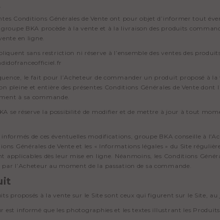
t
ntes Conditions Générales de Vente ont pour objet d’informer tout éve
s groupe BKA procède à la vente et à la livraison des produits commandés.
vente en ligne.
ppliquent sans restriction ni réserve à l’ensemble des ventes des produ
idofranceofficiel.fr
uence, le fait pour l’Acheteur de commander un produit proposé à la
on pleine et entière des présentes Conditions Générales de Vente dont 
ement à sa commande.
A se réserve la possibilité de modifier et de mettre à jour à tout mom
 informés de ces éventuelles modifications, groupe BKA conseille à l'Ach
tions Générales de Vente et les « Informations légales » du Site réguli
t applicables dès leur mise en ligne. Néanmoins, les Conditions Génér
s par l’Acheteur au moment de la passation de sa commande.
it
ts proposés à la vente sur le Site sont ceux qui figurent sur le Site, au
r est informé que les photographies et les textes illustrant les Produits