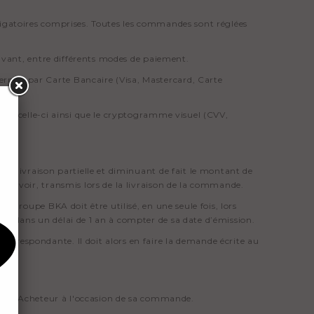
ligatoires comprises. Toutes les commandes sont réglées
-avant, entre différents modes de paiement.
net, par Carte Bancaire (Visa, Mastercard, Carte
 de celle-ci ainsi que le cryptogramme visuel (CVV,
ne livraison partielle et diminuant de fait le montant de
un avoir, transmis lors de la livraison de la commande.
u groupe BKA doit être utilisé, en une seule fois, lors
, dans un délai de 1 an à compter de sa date d’émission.
rrespondante. Il doit alors en faire la demande écrite au
par l’Acheteur à l'occasion de sa commande.