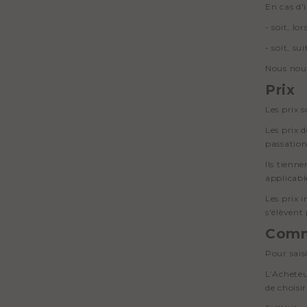
En cas d'
- soit, l
- soit, s
Nous nous
Prix
Les prix 
Les prix 
passation
Ils tienn
applicabl
Les prix 
s'élèvent
Com
Pour sais
L’Acheteu
de choisi