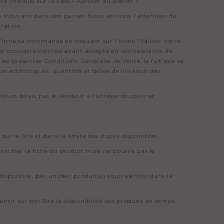
ra choisi(s) sur la case « Ajouter au panier ».
se trouvant dans son panier. Nous attirons l’attention de
iration.
firme sa commande en cliquant sur l’icône "Valider votre
 est considéré comme ayant accepté en connaissance de
les présentes Conditions Générales de Vente, le fait que sa
actéristiques, quantités et délais de livraison des
urs délais par le Vendeur à l’adresse de courrier
ur le Site et dans la limite des stocks disponibles.
nsulter la fiche du produit mais ne pourra pas le
ponible, par un(des) produit(s) équivalent(s) dans la
ntir sur son Site la disponibilité des produits en temps