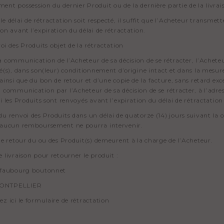
ent possession du dernier Produit ou de la dernière partie de la livrai
le délai de rétractation soit respecté, il suffit que l’Acheteur transmet
ion avant l’expiration du délai de rétractation.
voi des Produits objet de la rétractation
a communication de l’Acheteur de sa décision de se rétracter, l’Acheteu
sé(s), dans son(leur) conditionnement d’origine intact et dans la mesu
 ainsi que du bon de retour et d’une copie de la facture, sans retard exc
a communication par l’Acheteur de sa décision de se rétracter, à l’adre
si les Produits sont renvoyés avant l’expiration du délai de rétractation
du renvoi des Produits dans un délai de quatorze (14) jours suivant la
r aucun remboursement ne pourra intervenir.
 de retour du ou des Produit(s) demeurent à la charge de l’Acheteur.
e livraison pour retourner le produit :
u faubourg boutonnet
ONTPELLIER
ez ici le formulaire de rétractation