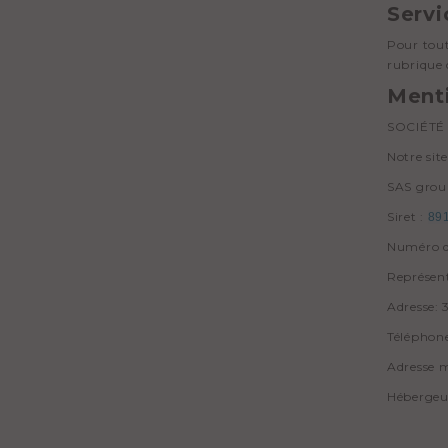
Servi
Pour tout
rubrique
Ment
SOCIÉTÉ
Notre sit
SAS gro
Siret :
89
Numéro d
Représen
Adresse:
Téléphone
Adresse m
Hébergeur