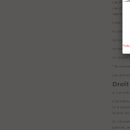
Les Produi
cas d'abs
reprendre
Il est ra
A compter
livraison
livraison
livraiso
*
Si comman
Les diman
Droit
a. La not
L’Acheteu
ni à payer
le jour o
Si l’Ache
parties, 