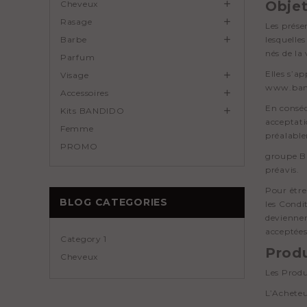
Obje
Cheveux

Rasage

Les prése
Barbe

lesquelle
nés de la 
Parfum
Elles s’a
Visage

www.band
Accessoires

En conséq
Kits BANDIDO

acceptati
Femme
préalabl
PROMO
groupe BK
préavis.
Pour être
BLOG CATEGORIES
les Condi
deviennen
acceptée
Category 1
Produ
Cheveux
Les Produi
L’Acheteu