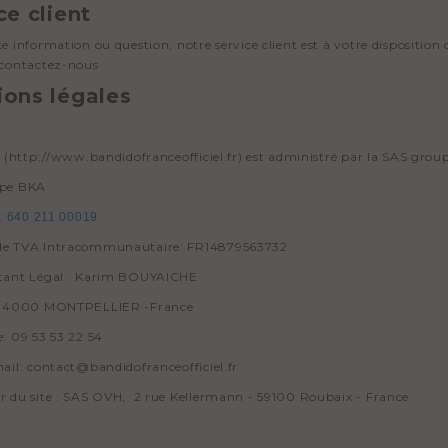
ce client
e information ou question, notre service client est à votre dispositio
contactez-nous
ions légales
e (http://www.bandidofranceofficiel.fr) est administré par la SAS gro
upe BKA
1 640 211 00019
e TVA Intracommunautaire: FR14879563732
tant Légal : Karim BOUYAICHE
 34000 MONTPELLIER -France
: 09 53 53 22 54
ail: contact@bandidofranceofficiel.fr
 du site : SAS OVH, 2 rue Kellermann - 59100 Roubaix - France