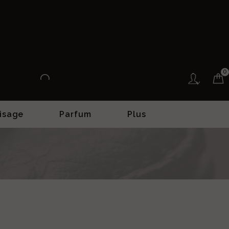
0
isage
Parfum
Plus