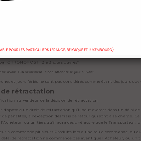
ts sont livrés par les services postaux ou par un prestataire spécialisé (
ence de l’Acheteur, le Transporteur laisse un avis de passage dans la boî
 contact avec le Transporteur afin de convenir d'une nouvelle date de 
ppelé qu’une commande n’est acheminée qu’une fois qu’elle aura été tra
 du traitement de la commande, les Produits correspondants sont achemi
 par Mondial Relay : 2 jours ouvrés*
 par COLISSIMO : 3 à 5 jours ouvrés*
n par CHRONOPOST : 2 à 3 jours ouvrés*
de avant 13h seulement, sinon attendre le jour suivant.
ches et jours fériés ne sont pas considérés comme étant des jours ouvr
 de rétractation
ification au Vendeur de la décision de rétractation
r dispose d'un droit de rétractation qu’il peut exercer dans un délai de
 de pénalités, à l’exception des frais de retour qui sont à sa charge. Ce
ù l’Acheteur, ou un tiers qu’il aura désigné autre que le Transporteur,
teur a commandé plusieurs Produits lors d'une seule commande, ou que l
le délai de rétractation ne commence pas avant que l’Acheteur, ou un t