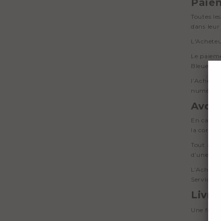
Paie
Toutes le
dans leur
L'Acheteu
Le paieme
Bleue...)
l’Acheteu
numéro à 
Avoi
En cas d’
la comman
Tout avoi
d’une pro
L’Acheteu
Service C
Livra
Une fois 