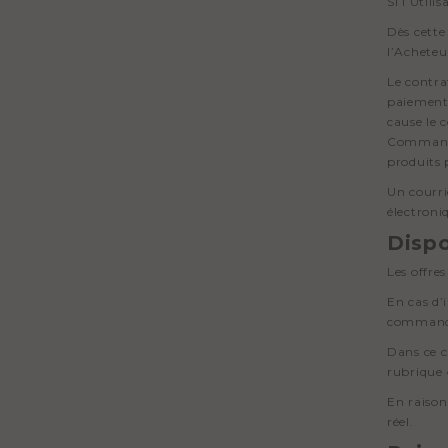
Si l’Utili
Dès cette
l’Acheteu
Le contra
paiement"
cause le 
Commande 
produits 
Un courri
électroni
Dispo
Les offre
En cas d’
commander
Dans ce c
rubrique 
En raison
réel.