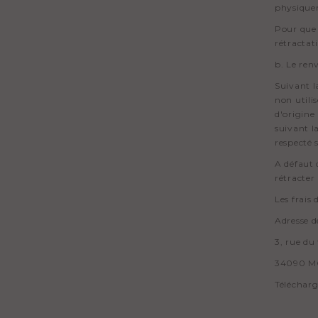
physiquem
Pour que 
rétractat
b. Le ren
Suivant l
non utili
d'origine
suivant l
respecté 
A défaut 
rétracte
Les frais
Adresse d
3, rue d
34090 M
Télécharg