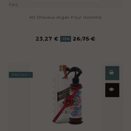
Pack
Kit Cheveux Argan Pour Homme
23,27 €
26,75 €
-13%
PROMO !
Aperçu
rapide