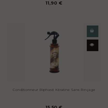
11,90 €
Aperçu
rapide
Conditionneur Biphasé Kératine Sans Rinçage
15,50 €