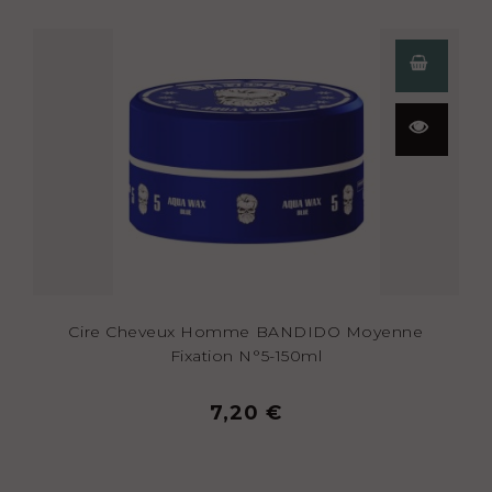
Aperçu
rapide
Cire Cheveux Homme BANDIDO Moyenne
Fixation N°5-150ml
7,20 €