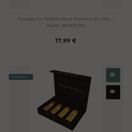
Trousse De Toilette Pour Homme En Toile -
Noire- BANDIDO
17,99 €
PROMO !
Aperçu
rapide