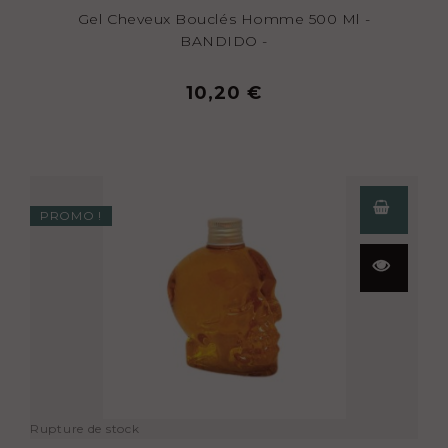
Gel Cheveux Bouclés Homme 500 Ml -
BANDIDO -
10,20 €
PROMO !
Aperçu
rapide
Rupture de stock