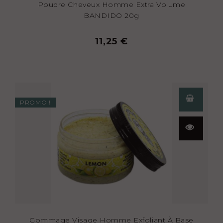
Poudre Cheveux Homme Extra Volume
BANDIDO 20g
11,25 €
PROMO !
Aperçu
rapide
Gommage Visage Homme Exfoliant À Base