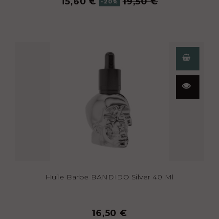
15,60 €
19,50 €
-20%
Aperçu
rapide
Huile Barbe BANDIDO Silver 40 Ml
16,50 €