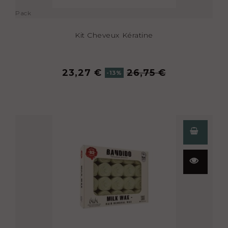
Pack
Kit Cheveux Kératine
23,27 €
26,75 €
-13%
Aperçu
rapide