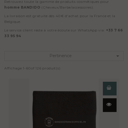
Retrouvez toute la gamme de produits cosmétiques pour
homme BANDIDO
(Cheveux/Barbe/accessoires).
La livraison est gratuite dés 40€ d'achat pour la France et la
Belgique.
Le service client reste à votre écoute sur WhatsApp via:
+33 7 66
33 95 94

Pertinence
Affichage 1-60of 126 produit(s)
Aperçu
rapide