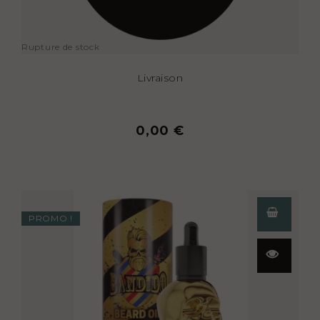
Rupture de stock
Livraison
0,00 €
PROMO !
Aperçu
rapide