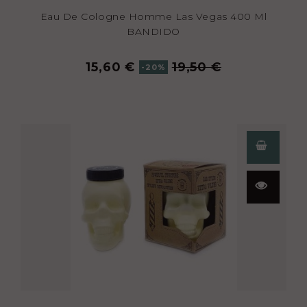
Eau De Cologne Homme Las Vegas 400 Ml
BANDIDO
15,60 €
19,50 €
-20%
Aperçu
rapide