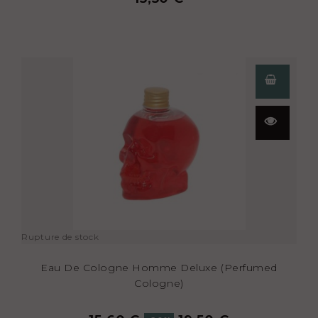
Aperçu
rapide
Rupture de stock
Eau De Cologne Homme Deluxe (Perfumed
Cologne)