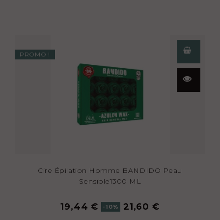
PROMO !
Aperçu
rapide
Cire Épilation Homme BANDIDO Peau
Sensible1300 ML
19,44 €
21,60 €
-10%