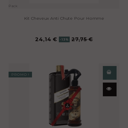
Pack
Kit Cheveux Anti Chute Pour Homme
24,14 €
27,75 €
-13%
PROMO !
Aperçu
rapide