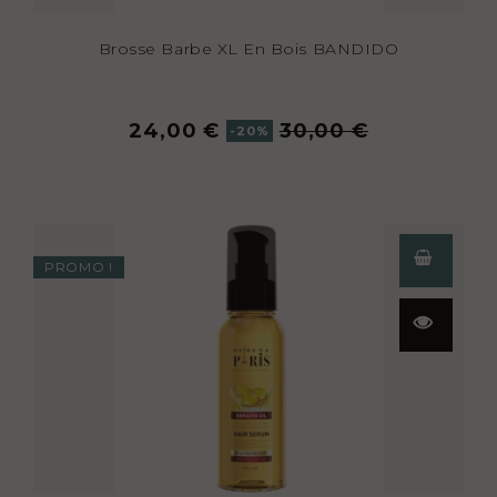
Brosse Barbe XL En Bois BANDIDO
24,00 €
30,00 €
-20%
PROMO !
Aperçu
rapide