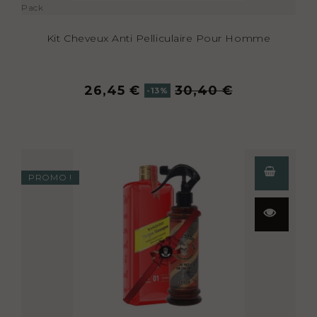
Pack
Kit Cheveux Anti Pelliculaire Pour Homme
26,45 €
30,40 €
-13%
PROMO !
Aperçu
rapide