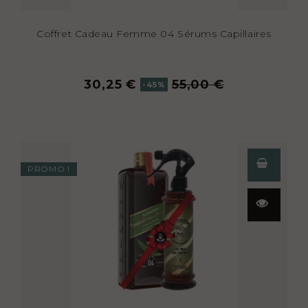
Coffret Cadeau Femme 04 Sérums Capillaires
30,25 €
55,00 €
-45%
PROMO !
Aperçu
rapide