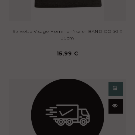
Serviette Visage Homme -Noire- BANDIDO 50 X
30cm
15,99 €
Aperçu
rapide