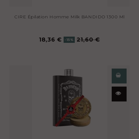
CIRE Épilation Homme Milk BANDIDO 1300 Ml
18,36 €
21,60 €
-15%
Aperçu
rapide