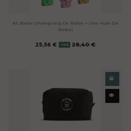
Kit Barbe (shampoing De Barbe + Une Huile De
Barbe)
25,56 €
28,40 €
-10%
Aperçu
rapide