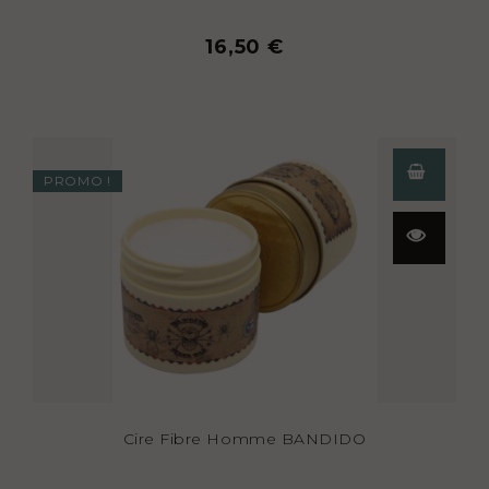
16,50 €
PROMO !
Aperçu
rapide
Cire Fibre Homme BANDIDO