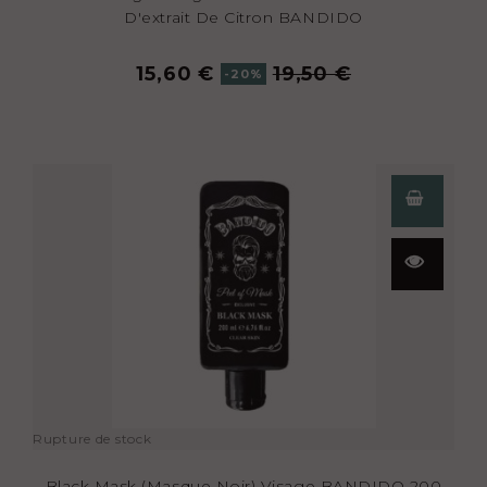
D'extrait De Citron BANDIDO
15,60 €
19,50 €
-20%
Aperçu
rapide
Rupture de stock
Black Mask (masque Noir) Visage BANDIDO 200