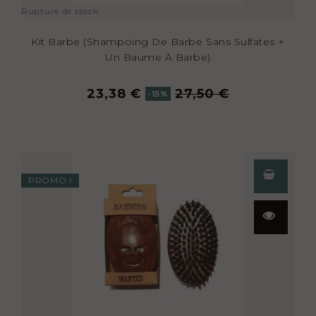
Rupture de stock
Kit Barbe (shampoing De Barbe Sans Sulfates +
Un Baume À Barbe)
23,38 €
27,50 €
-15%
PROMO !
Aperçu
rapide