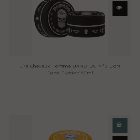
Aperçu
rapide
Cire Cheveux Homme BANDIDO N°8 Extra
Forte Fixation150ml
Aperçu