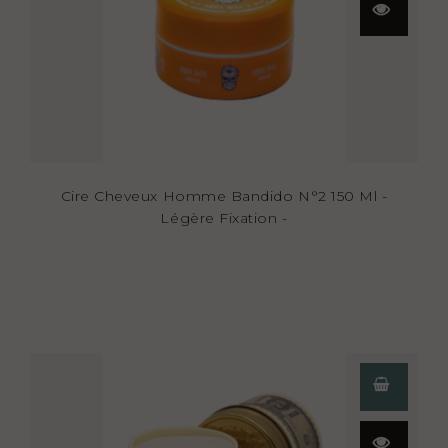
rapide
Cire Cheveux Homme Bandido N°2 150 Ml -
Légère Fixation -
Aperçu