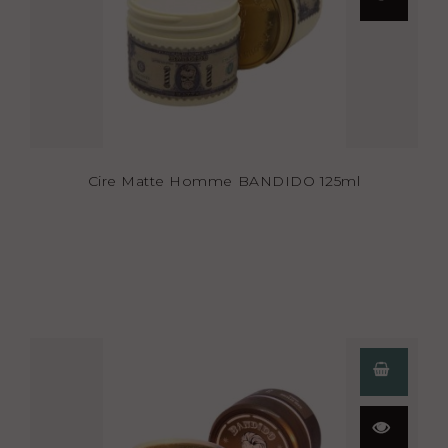
rapide
Cire Matte Homme BANDIDO 125ml
Aperçu
rapide