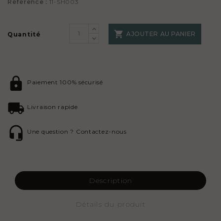
Référence :
11-SH003

AJOUTER AU PANIER
Quantité
Paiement 100% sécurisé
Livraison rapide
Une question ? Contactez-nous
Description
Détails du produit