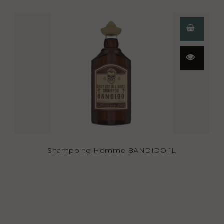
Aperçu
rapide
Shampoing Homme BANDIDO 1L