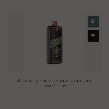
Aperçu
rapide
Shampoing Homme Antipelliculaire Sans
Sulfates 350ml