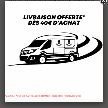
en soufre (ce minéral est essentiel dans la production de
kératine)
✅Purifie le cuir chevelu: élimine l'excés de sébum qui
obstrue les follicules capillaires.
Conseils d'application de notre
shampoing pour homme anti chute
BANDIDO:
Appliquez une petite quantité sur cheveux mouillés
(la quantité varient en fonction de la longueur et
l'épaisseur des cheveux)
Éffectuez des massages circulaires sur le cuir
chevelu pendant quelques minutes, cela permettera
l'activation de la microcirculation et la pénétration
des actifs en profondeur
Rincez abondamment à l'eau tiède.