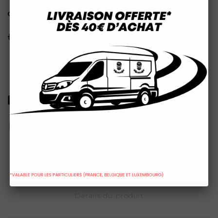

AJOUTER AU PANIER
Quantité
Rupture de stock
Paiement 100% sécurisé
Livraison rapide
Une question ? Contactez-nous
Description
Détails du produit