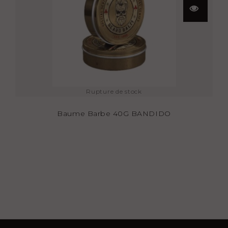
Aperçu
rapide
Rupture de stock
Baume Barbe 40G BANDIDO