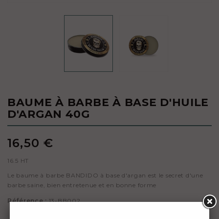
BAUME À BARBE À BASE D'HUILE
D'ARGAN 40G
16,50 €
16.5 HT
Le baume à barbe BANDIDO à base d'argan est le secret d'une
barbe saine, bien entretenue et en bonne forme
Référence :
13-BB002