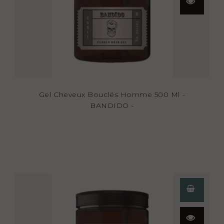
rapide
Gel Cheveux Bouclés Homme 500 Ml -
BANDIDO -
Aperçu
rapide