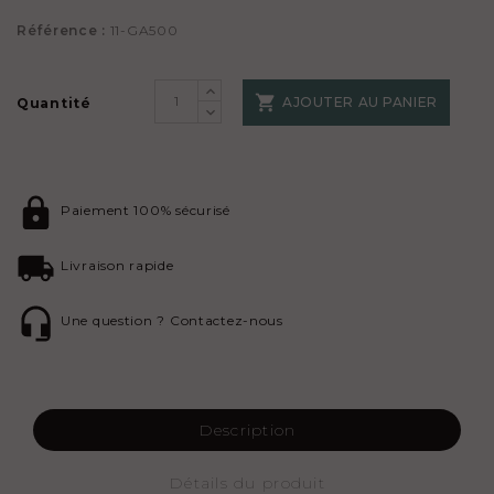
Référence :
11-GA500

AJOUTER AU PANIER
Quantité
Paiement 100% sécurisé
Livraison rapide
Une question ? Contactez-nous
Description
Détails du produit