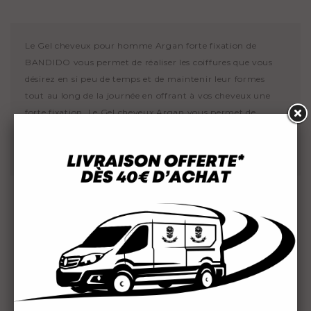
Le Gel cheveux pour homme Argan forte fixation de
BANDIDO vous permet de réaliser les coiffures que vous
désirez en si peu de temps et de maintenir leur formes
tout au long de la journée en offrant à vos cheveux une
forte fixation .Le Gel cheveux Argan vous permet de
nourrir vos cheveux
et de
lisser les frisottis
Grâce à
sa formule riche en huile d'argan.
4 AUTRES PRODUITS DANS LA
MÊME CATÉGORIE :