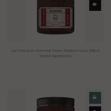
Aperçu
rapide
Gel Cheveux Homme Forte Fixation Gum Effect
500Ml BANDIDO
Aperçu