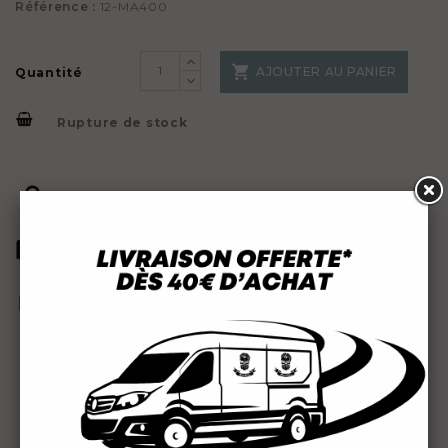
Référence :
12-MA400

AJOUTER AU PANIER
Quantité
Rupture de stock
Paiement 100% sécurisé
Livraison rapide
Une question ? Contactez-nous
Description
Détails du produit