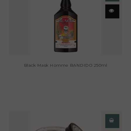
Aperçu
rapide
Black Mask Homme BANDIDO 250ml