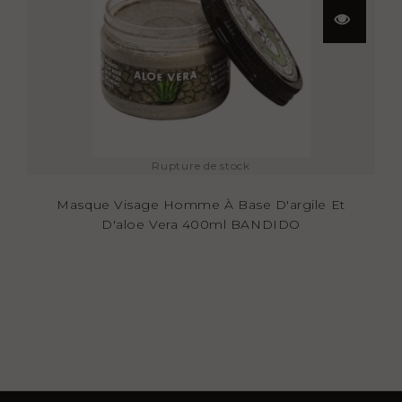
Aperçu
rapide
Rupture de stock
Masque Visage Homme À Base D'argile Et
D'aloe Vera 400ml BANDIDO