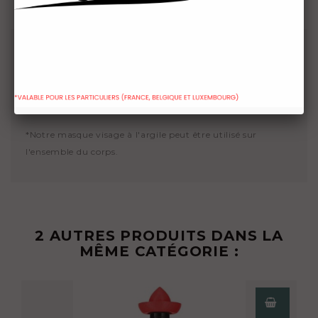
Conseil d'utilisation:
Appliquez une fine couche du masque sur le visage et/ou
le cou, laisser agir de 10-15 min puis rincez abondement à
l'eau claire.
*Notre masque visage à l'argile peut être utilisé sur
l'ensemble du corps.
2 AUTRES PRODUITS DANS LA
MÊME CATÉGORIE :