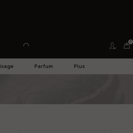
0
isage
Parfum
Plus