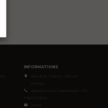
INFORMATIONS
les

Bandido France Officiel
France

Appelez-nous maintenant:
+33
7 66 33 95 94

Email: