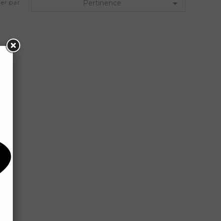

ier par :
Pertinence