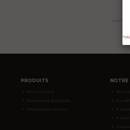
Affichage
PRODUITS
NOTRE
Promotions
Menti
Nouveaux produits
Condi
Meilleures ventes
A pro
Paiem
Livra