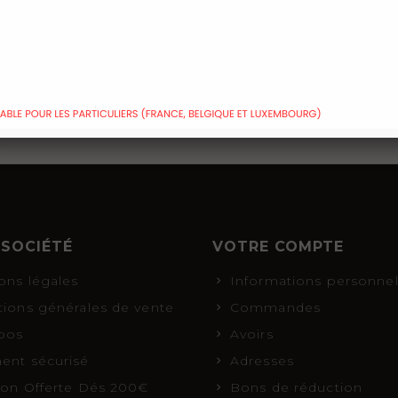
 1-2of 2 produit(s)
 SOCIÉTÉ
VOTRE COMPTE
ons légales
Informations personnel
tions générales de vente
Commandes
pos
Avoirs
ent sécurisé
Adresses
ison Offerte Dés 200€
Bons de réduction