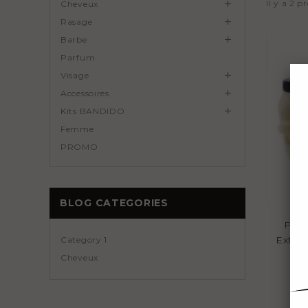
Il y a 2 p
Cheveux

Rasage

Barbe

Parfum
Visage

Accessoires

Kits BANDIDO

Femme
PROMO
BLOG CATEGORIES
Pou
Extra
Category 1
Cheveux