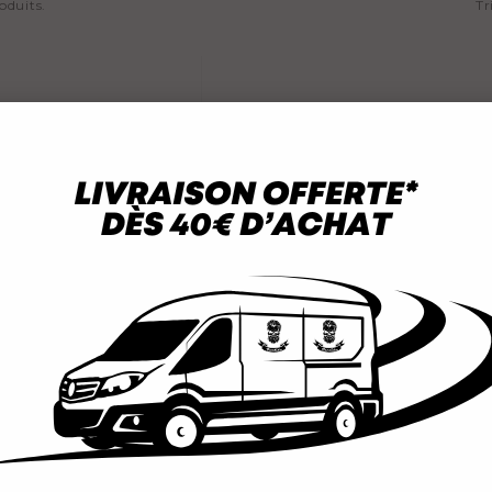
roduits.
Tr
dre Cheveux Homme
Poudre Cheveux Homme
 Volume BANDIDO 20g
Shiny BANDIDO 20g
11,25 €
11,25 €