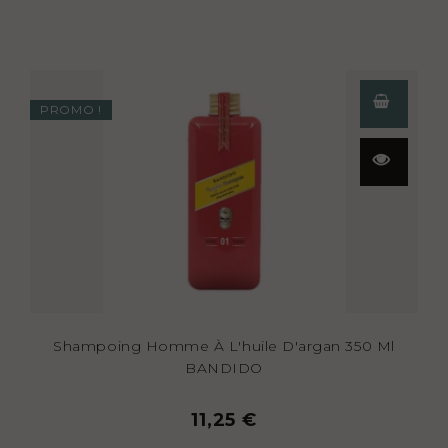
PROMO !
Aperçu
rapide
Shampoing Homme À L'huile D'argan 350 Ml
BANDIDO
11,25 €