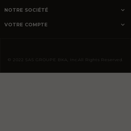

NOTRE SOCIÉTÉ

VOTRE COMPTE
© 2022 SAS GROUPE BKA, Inc.All Rights Reserved.