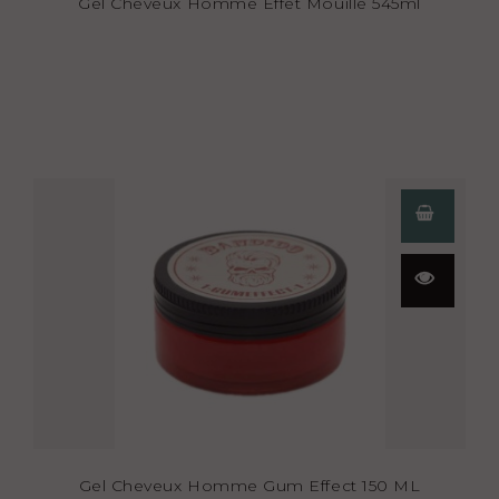
Gel Cheveux Homme Effet Mouillé 545ml
Aperçu
rapide
Gel Cheveux Homme Gum Effect 150 ML